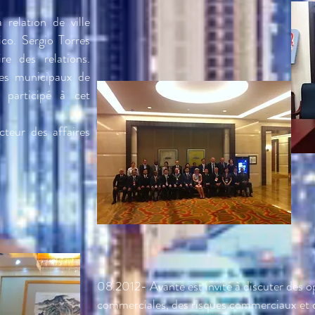
 relation de ville
co. Sergio Torres
e des relations.
les municipaux de
 participé à cet
teur des affaires
08.2012- Avante est invité à discuter des o
commerciales, des risques commerciaux et d