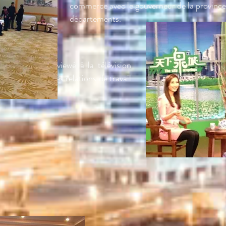
commerce avec le gouverneur de la province
départements.
rres est interviewé à la télévision
n d'Avante et des relations de travail
tions.