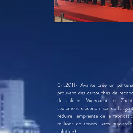
04.2011- Avante crée un partenar
prouvant des cartouches de recon
de Jalisco, Michoacan et Zaca
seulement d'économiser de l'argen
réduire l'empreinte de la fabricat
millions de toners livrés aujourd'
solution).