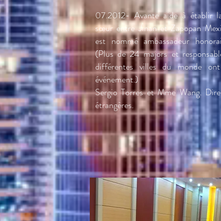
07.2012- Avante aide à établir la
sœur entre Jinan et Zapopan Mexi
est nommé ambassadeur honorair
(Plus de 24 majors et responsab
différentes villes du monde ont
événement.)
Sergio Torres et Mme Wang. Direc
étrangères.