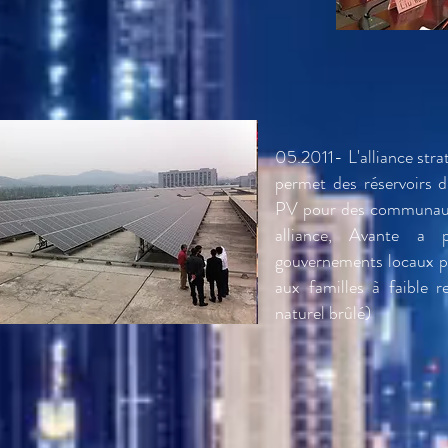
05.2011- L'alliance str
permet des réservoirs d
PV pour des communauté
alliance, Avante a 
gouvernements locaux po
aux familles à faible r
naturel brûlé)