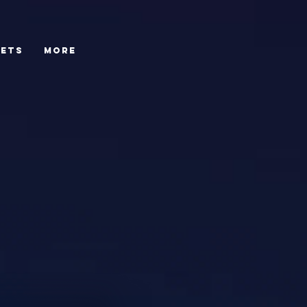
JETS
More