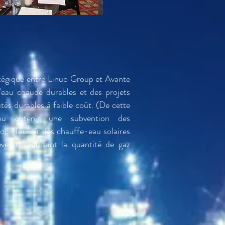
atégique entre Linuo Group et Avante
'eau chaude durables et des projets
s durables à faible coût. (De cette
pu obtenir une subvention des
ur fournir des chauffe-eau solaires
evenu, réduisant la quantité de gaz