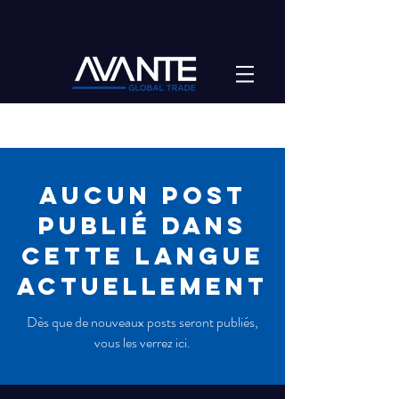
NEWS
Aucun post
publié dans
cette langue
actuellement
Dès que de nouveaux posts seront publiés,
vous les verrez ici.